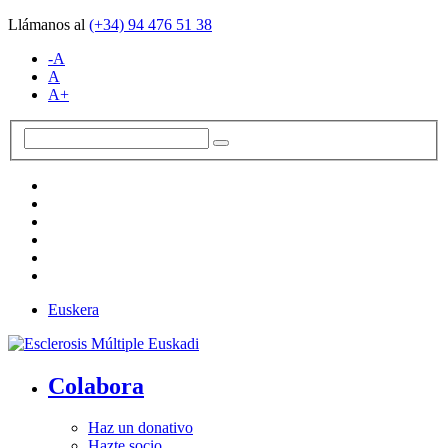
Llámanos al
(+34)
94 476 51 38
-A
A
A+
Euskera
Colabora
Haz un donativo
Hazte socio