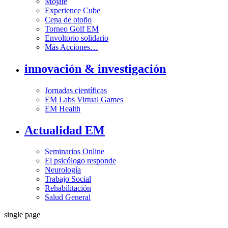
Mójate
Experience Cube
Cena de otoño
Torneo Golf EM
Envoltorio solidario
Más Acciones…
innovación & investigación
Jornadas científicas
EM Labs Virtual Games
EM Health
Actualidad EM
Seminarios Online
El psicólogo responde
Neurología
Trabajo Social
Rehabilitación
Salud General
single page