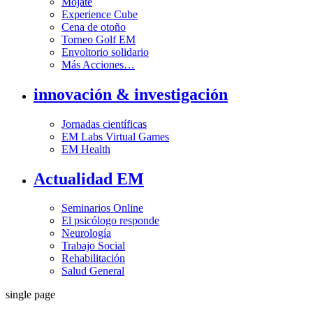
Mójate
Experience Cube
Cena de otoño
Torneo Golf EM
Envoltorio solidario
Más Acciones…
innovación & investigación
Jornadas científicas
EM Labs Virtual Games
EM Health
Actualidad EM
Seminarios Online
El psicólogo responde
Neurología
Trabajo Social
Rehabilitación
Salud General
single page