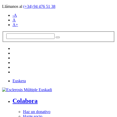
Llámanos al
(+34)
94 476 51 38
-A
A
A+
Euskera
Colabora
Haz un donativo
Hazte socio