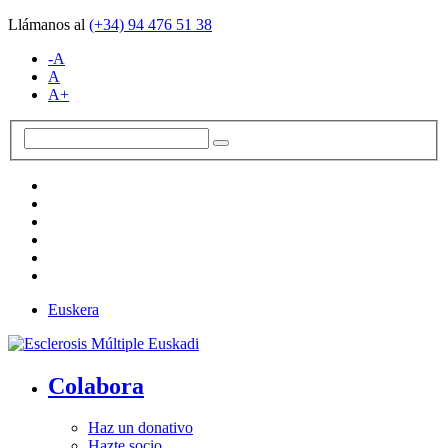
Llámanos al
(+34)
94 476 51 38
-A
A
A+
Euskera
Colabora
Haz un donativo
Hazte socio