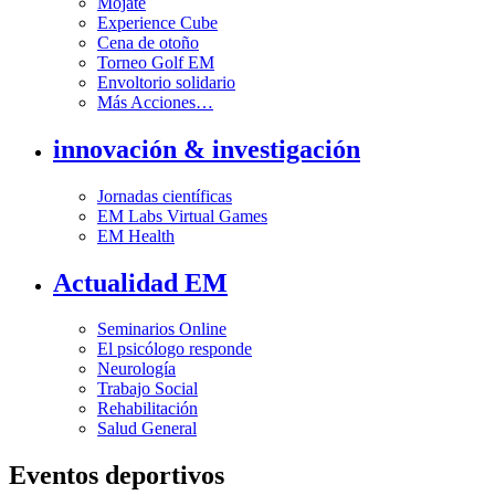
Mójate
Experience Cube
Cena de otoño
Torneo Golf EM
Envoltorio solidario
Más Acciones…
innovación & investigación
Jornadas científicas
EM Labs Virtual Games
EM Health
Actualidad EM
Seminarios Online
El psicólogo responde
Neurología
Trabajo Social
Rehabilitación
Salud General
Eventos deportivos