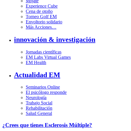
Mójate
Experience Cube
Cena de otoño
Torneo Golf EM
Envoltorio solidario
Más Acciones…
innovación & investigación
Jornadas científicas
EM Labs Virtual Games
EM Health
Actualidad EM
Seminarios Online
El psicólogo responde
Neurología
Trabajo Social
Rehabilitación
Salud General
¿Crees que tienes Esclerosis Múltiple?