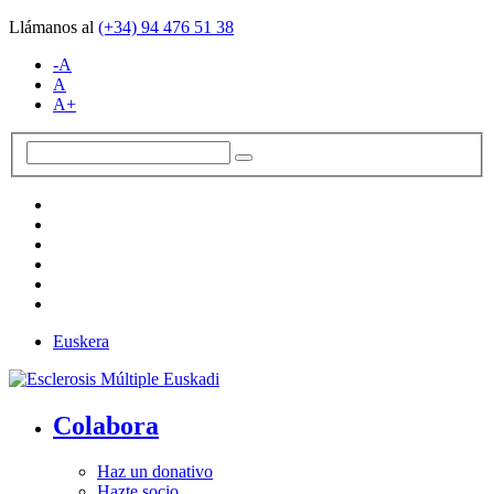
Llámanos al
(+34)
94 476 51 38
-A
A
A+
Euskera
Colabora
Haz un donativo
Hazte socio