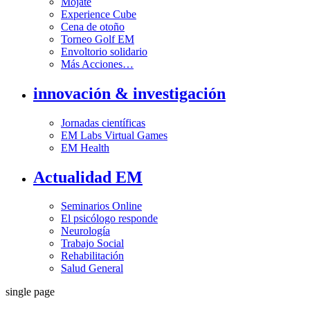
Mójate
Experience Cube
Cena de otoño
Torneo Golf EM
Envoltorio solidario
Más Acciones…
innovación & investigación
Jornadas científicas
EM Labs Virtual Games
EM Health
Actualidad EM
Seminarios Online
El psicólogo responde
Neurología
Trabajo Social
Rehabilitación
Salud General
single page