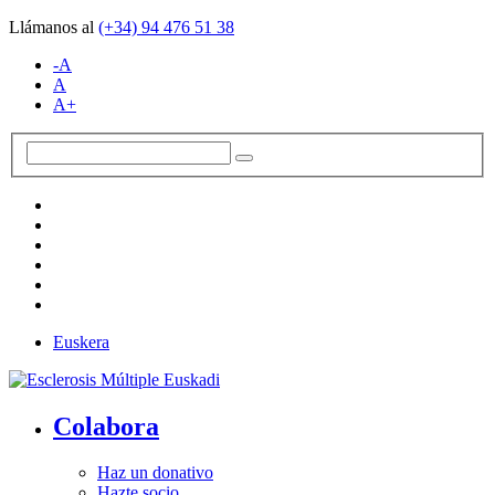
Llámanos al
(+34)
94 476 51 38
-A
A
A+
Euskera
Colabora
Haz un donativo
Hazte socio