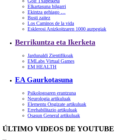
Golf Txapelketa
Elkartasuna bilgarri
Ekintza gehiago …
Busti zaitez
Los Caminos de la vida
Esklerosi Anizkoitzaren 1000 aurpegiak
Berrikuntza eta Ikerketa
Jardunaldi Zientifikoak
EMLabs Virtual Games
EM HEALTH
EA Gaurkotasuna
Psikologoaren erantzuna
Neurologia artikuluak
Elementu Ongizate artikuluak
Errehabilitazio artikuluak
Osasun General artikuluak
ÚLTIMO VIDEOS DE YOUTUBE