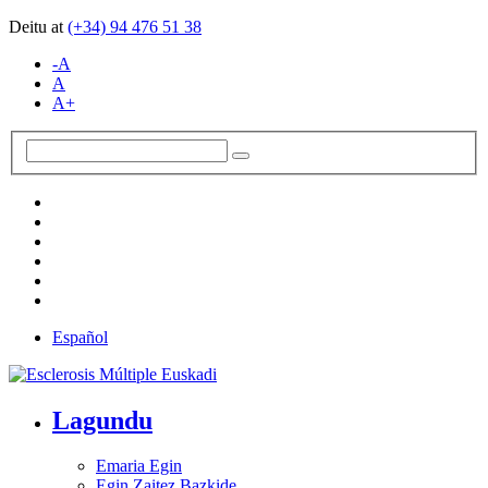
Deitu at
(+34)
94 476 51 38
-A
A
A+
Español
Lagundu
Emaria Egin
Egin Zaitez Bazkide