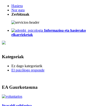
Hasiera
Nor gara
Zerbitzuak
Informazioa eta hasierako
elkarrizketak
Kategoriak
Ez dago kategoriarik
El psicólogo responde
EA Gaurkotasuna
Itsasaldi solidarioa