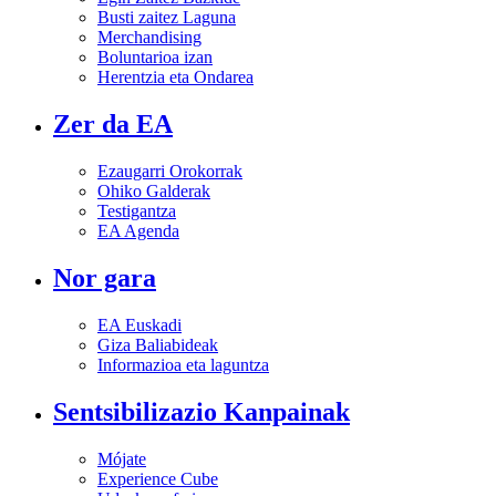
Busti zaitez Laguna
Merchandising
Boluntarioa izan
Herentzia eta Ondarea
Zer da EA
Ezaugarri Orokorrak
Ohiko Galderak
Testigantza
EA Agenda
Nor gara
EA Euskadi
Giza Baliabideak
Informazioa eta laguntza
Sentsibilizazio Kanpainak
Mójate
Experience Cube