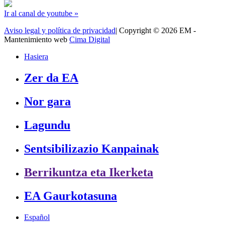
Ir al canal de youtube »
Aviso legal y política de privacidad
| Copyright © 2026 EM -
Mantenimiento web
Cima Digital
Hasiera
Zer da EA
Nor gara
Lagundu
Sentsibilizazio Kanpainak
Berrikuntza eta Ikerketa
EA Gaurkotasuna
Español