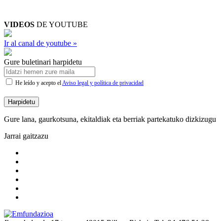
VIDEOS
DE YOUTUBE
Ir al canal de youtube »
Gure buletinari harpidetu
He leído y acepto el
Aviso legal y política de privacidad
Harpidetu
Gure lana, gaurkotsuna, ekitaldiak eta berriak partekatuko dizkizugu
Jarrai gaitzazu