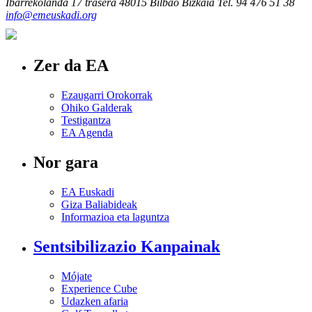
Ibarrekolanda 17 trasera
48015 Bilbao Bizkaia
Tel. 94 476 51 38
info@emeuskadi.org
Zer da EA
Ezaugarri Orokorrak
Ohiko Galderak
Testigantza
EA Agenda
Nor gara
EA Euskadi
Giza Baliabideak
Informazioa eta laguntza
Sentsibilizazio Kanpainak
Mójate
Experience Cube
Udazken afaria