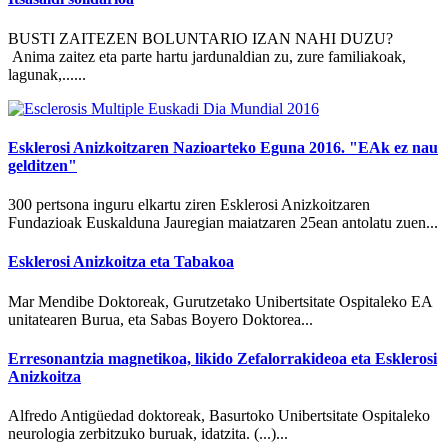
BUSTI ZAITEZEN BOLUNTARIO IZAN NAHI DUZU?
Anima zaitez eta parte hartu jardunaldian zu, zure familiakoak,
lagunak,......
Esklerosi Anizkoitzaren Nazioarteko Eguna 2016. "EAk ez nau
gelditzen"
300 pertsona inguru elkartu ziren Esklerosi Anizkoitzaren
Fundazioak Euskalduna Jauregian maiatzaren 25ean antolatu zuen...
Esklerosi Anizkoitza eta Tabakoa
Mar Mendibe Doktoreak, Gurutzetako Unibertsitate Ospitaleko EA
unitatearen Burua, eta Sabas Boyero Doktorea...
Erresonantzia magnetikoa, likido Zefalorrakideoa eta Esklerosi
Anizkoitza
Alfredo Antigüedad doktoreak, Basurtoko Unibertsitate Ospitaleko
neurologia zerbitzuko buruak, idatzita. (...)...