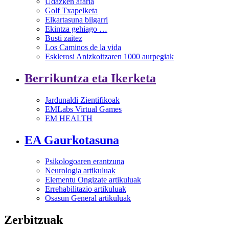
Udazken afaria
Golf Txapelketa
Elkartasuna bilgarri
Ekintza gehiago …
Busti zaitez
Los Caminos de la vida
Esklerosi Anizkoitzaren 1000 aurpegiak
Berrikuntza eta Ikerketa
Jardunaldi Zientifikoak
EMLabs Virtual Games
EM HEALTH
EA Gaurkotasuna
Psikologoaren erantzuna
Neurologia artikuluak
Elementu Ongizate artikuluak
Errehabilitazio artikuluak
Osasun General artikuluak
Zerbitzuak