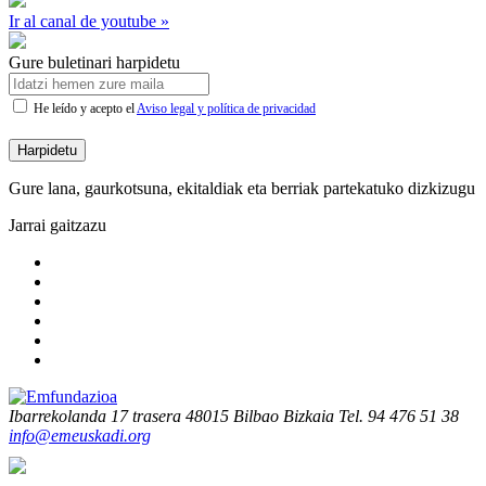
Ir al canal de youtube »
Gure buletinari harpidetu
He leído y acepto el
Aviso legal y política de privacidad
Harpidetu
Gure lana, gaurkotsuna, ekitaldiak eta berriak partekatuko dizkizugu
Jarrai gaitzazu
Ibarrekolanda 17 trasera
48015 Bilbao Bizkaia
Tel. 94 476 51 38
info@emeuskadi.org