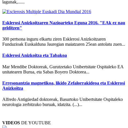
lagunak,......
Esklerosi Anizkoitzaren Nazioarteko Eguna 2016. "EAk ez nau
gelditzen"
300 pertsona inguru elkartu ziren Esklerosi Anizkoitzaren
Fundazioak Euskalduna Jauregian maiatzaren 25ean antolatu zuen...
Esklerosi Anizkoitza eta Tabakoa
Mar Mendibe Doktoreak, Gurutzetako Unibertsitate Ospitaleko EA
unitatearen Burua, eta Sabas Boyero Doktorea...
Erresonantzia magnetikoa, likido Zefalorrakideoa eta Esklerosi
Anizkoitza
Alfredo Antigüedad doktoreak, Basurtoko Unibertsitate Ospitaleko
neurologia zerbitzuko buruak, idatzita. (...)...
VIDEOS
DE YOUTUBE