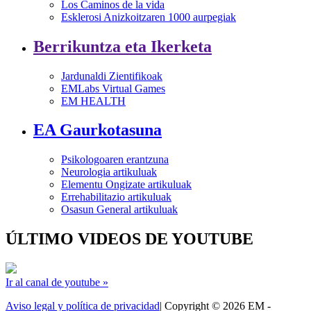
Los Caminos de la vida
Esklerosi Anizkoitzaren 1000 aurpegiak
Berrikuntza eta Ikerketa
Jardunaldi Zientifikoak
EMLabs Virtual Games
EM HEALTH
EA Gaurkotasuna
Psikologoaren erantzuna
Neurologia artikuluak
Elementu Ongizate artikuluak
Errehabilitazio artikuluak
Osasun General artikuluak
ÚLTIMO VIDEOS DE YOUTUBE
Ir al canal de youtube »
Aviso legal y política de privacidad
| Copyright © 2026 EM -