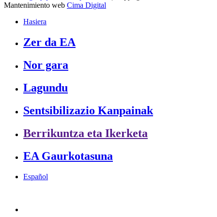
Mantenimiento web
Cima Digital
Hasiera
Zer da EA
Nor gara
Lagundu
Sentsibilizazio Kanpainak
Berrikuntza eta Ikerketa
EA Gaurkotasuna
Español