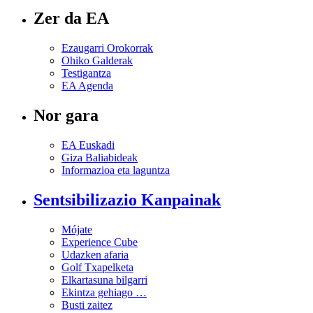
Zer da EA
Ezaugarri Orokorrak
Ohiko Galderak
Testigantza
EA Agenda
Nor gara
EA Euskadi
Giza Baliabideak
Informazioa eta laguntza
Sentsibilizazio Kanpainak
Mójate
Experience Cube
Udazken afaria
Golf Txapelketa
Elkartasuna bilgarri
Ekintza gehiago …
Busti zaitez