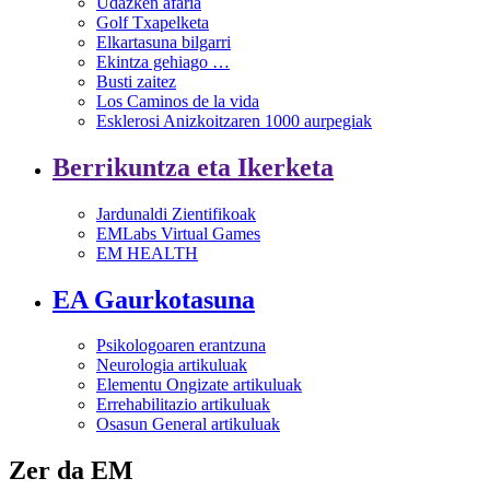
Udazken afaria
Golf Txapelketa
Elkartasuna bilgarri
Ekintza gehiago …
Busti zaitez
Los Caminos de la vida
Esklerosi Anizkoitzaren 1000 aurpegiak
Berrikuntza eta Ikerketa
Jardunaldi Zientifikoak
EMLabs Virtual Games
EM HEALTH
EA Gaurkotasuna
Psikologoaren erantzuna
Neurologia artikuluak
Elementu Ongizate artikuluak
Errehabilitazio artikuluak
Osasun General artikuluak
Zer da EM