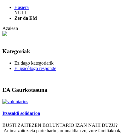
Hasiera
NULL
Zer da EM
Azalean
Kategoriak
Ez dago kategoriarik
El psicólogo responde
EA Gaurkotasuna
Itsasaldi solidarioa
BUSTI ZAITEZEN BOLUNTARIO IZAN NAHI DUZU?
Anima zaitez eta parte hartu jardunaldian zu, zure familiakoak,