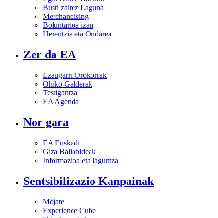
Busti zaitez Laguna
Merchandising
Boluntarioa izan
Herentzia eta Ondarea
Zer da EA
Ezaugarri Orokorrak
Ohiko Galderak
Testigantza
EA Agenda
Nor gara
EA Euskadi
Giza Baliabideak
Informazioa eta laguntza
Sentsibilizazio Kanpainak
Mójate
Experience Cube