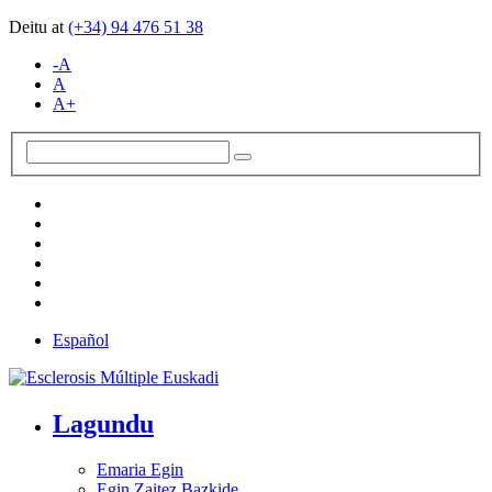
Deitu at
(+34)
94 476 51 38
-A
A
A+
Español
Lagundu
Emaria Egin
Egin Zaitez Bazkide