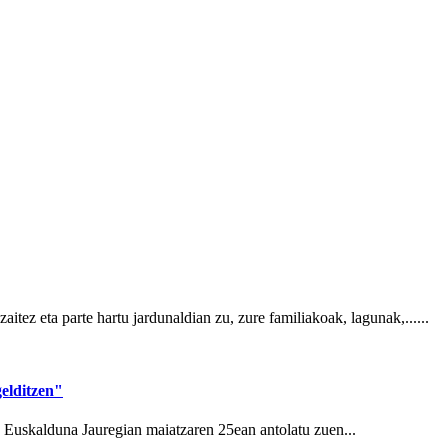
arte hartu jardunaldian zu, zure familiakoak, lagunak,......
elditzen"
k Euskalduna Jauregian maiatzaren 25ean antolatu zuen...