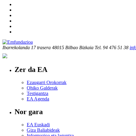
Ibarrekolanda 17 trasera
48015 Bilbao Bizkaia
Tel. 94 476 51 38
in
Zer da EA
Ezaugarri Orokorrak
Ohiko Galderak
Testigantza
EA Agenda
Nor gara
EA Euskadi
Giza Baliabideak
Informazioa eta laguntza