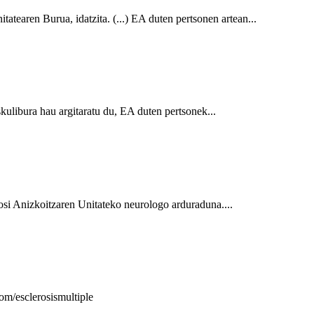
tearen Burua, idatzita. (...) EA duten pertsonen artean...
ulibura hau argitaratu du, EA duten pertsonek...
si Anizkoitzaren Unitateko neurologo arduraduna....
esclerosismultiple