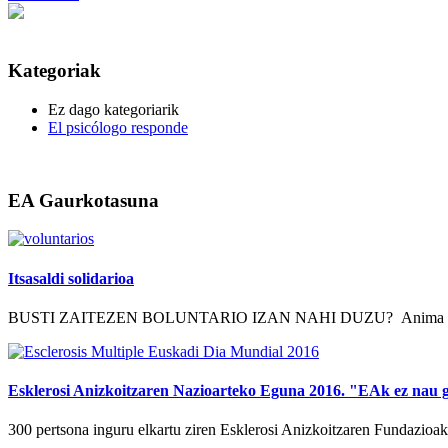
Kategoriak
Ez dago kategoriarik
El psicólogo responde
EA Gaurkotasuna
Itsasaldi solidarioa
BUSTI ZAITEZEN BOLUNTARIO IZAN NAHI DUZU? Anima zaitez eta p
Esklerosi Anizkoitzaren Nazioarteko Eguna 2016. "EAk ez nau g
300 pertsona inguru elkartu ziren Esklerosi Anizkoitzaren Fundazioa