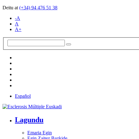
Deitu at
(+34)
94 476 51 38
-A
A
A+
Español
Lagundu
Emaria Egin
Egin Zaitez Bazkide