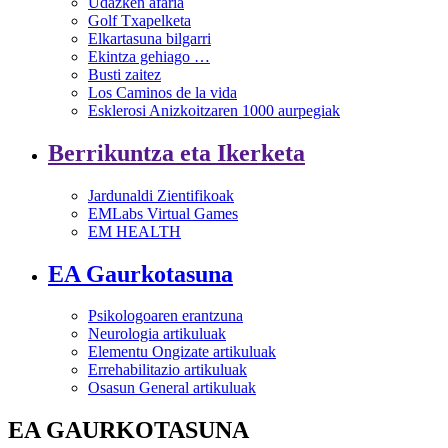
Udazken afaria
Golf Txapelketa
Elkartasuna bilgarri
Ekintza gehiago …
Busti zaitez
Los Caminos de la vida
Esklerosi Anizkoitzaren 1000 aurpegiak
Berrikuntza eta Ikerketa
Jardunaldi Zientifikoak
EMLabs Virtual Games
EM HEALTH
EA Gaurkotasuna
Psikologoaren erantzuna
Neurologia artikuluak
Elementu Ongizate artikuluak
Errehabilitazio artikuluak
Osasun General artikuluak
EA GAURKOTASUNA