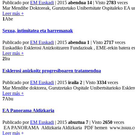
Publicado por
EM Euskadi
|
2015
abendua 14
| Visto
2783
veces
Mar Mendibe Doktoreak, Gurutzetako Unibertsitate Ospitaleko EA unita
Leer más +
1
Abe
Sexua, intimitatea eta harremanak
Publicado por
EM Euskadi
|
2015
abendua 1
| Visto
2717
veces
Euskadiko Esklerosi Anizkoitzaren Fundazioak , EME-rekin batera esk
Leer más +
2
Ira
Esklerosi anizkoitz progresiboaren tratamendua
Publicado por
EM Euskadi
|
2015
iraila 2
| Visto
3334
veces
Mar Mendibe doktorea, Gurutzetako Ospitale Unibertsitarioko Esklero
Leer más +
7
Abu
EA Panorama Aldizkaria
Publicado por
EM Euskadi
|
2015
abuztua 7
| Visto
2650
veces
EA PANORAMA Aldizkaria Aldizkaria PDF hemen www.issuu.com/
Leer más +