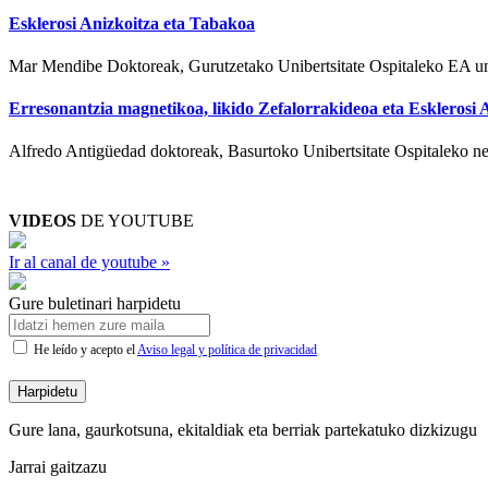
Esklerosi Anizkoitza eta Tabakoa
Mar Mendibe Doktoreak, Gurutzetako Unibertsitate Ospitaleko EA uni
Erresonantzia magnetikoa, likido Zefalorrakideoa eta Esklerosi 
Alfredo Antigüedad doktoreak, Basurtoko Unibertsitate Ospitaleko neuro
VIDEOS
DE YOUTUBE
Ir al canal de youtube »
Gure buletinari harpidetu
He leído y acepto el
Aviso legal y política de privacidad
Harpidetu
Gure lana, gaurkotsuna, ekitaldiak eta berriak partekatuko dizkizugu
Jarrai gaitzazu